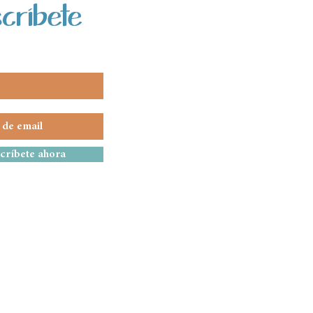
críbete
críbete ahora