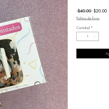
Precio
P
 $40.00 
$20.00
d
Política de Envio
o
Cantidad
*
Ag