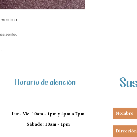
nmediata.
sisente.
!
Sus
Horario de atención
Lun- Vie: 10am - 1pm y 4pm a 7pm
Sábado: 10am - 1pm