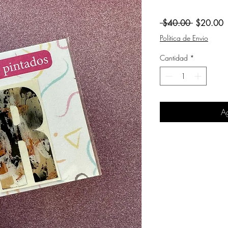
Precio
P
 $40.00 
$20.00
d
Política de Envio
o
Cantidad
*
Ag