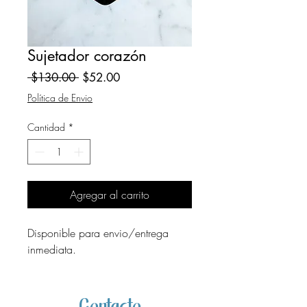
Sujetador corazón
Precio
Precio
 $130.00 
$52.00
de
Política de Envio
oferta
Cantidad
*
Agregar al carrito
Disponible para envio/entrega
inmediata.
Contacto