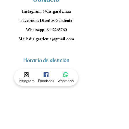
Instagram: @dis.gardeniaa
Facebook: Diseños Gardenia
Whatsapp:
6442265760
Mail:
dis.gardenia@gmail.com
Horario de atención
Lun- Vie: 10am - 1pm y 4pm a
Instagram
Facebook
Whatsapp
7pm
Sábado: 10am - 1pm