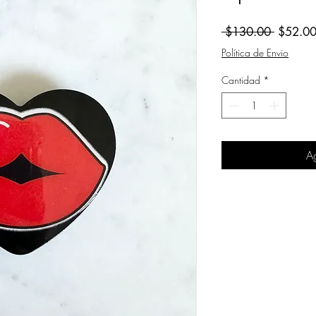
Precio
 $130.00 
$52.0
Política de Envio
Cantidad
*
Ag