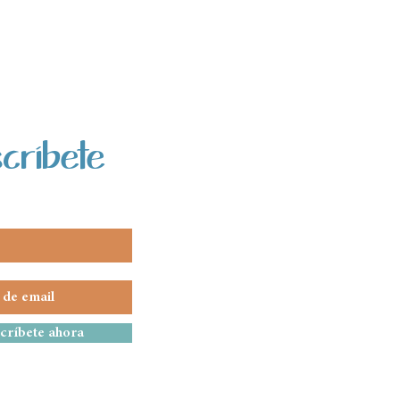
críbete
críbete ahora