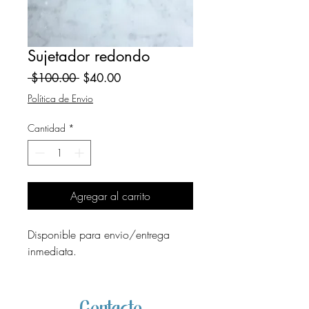
Sujetador redondo
Precio
Precio
 $100.00 
$40.00
de
Política de Envio
oferta
Cantidad
*
Agregar al carrito
Disponible para envio/entrega
inmediata.
Contacto