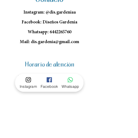
Instagram: @dis.gardeniaa
Facebook: Diseños Gardenia
Whatsapp:
6442265760
Mail:
dis.gardenia@gmail.com
Horario de atención
Lun- Vie: 10am - 1pm y 4pm a
Instagram
Facebook
Whatsapp
7pm
Sábado: 10am - 1pm