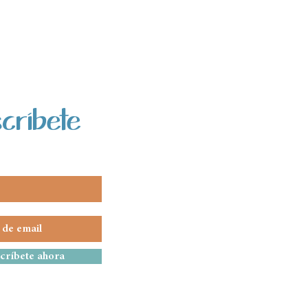
críbete
críbete ahora