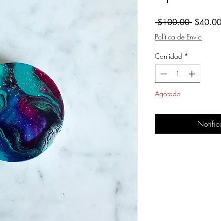
Precio
 $100.00 
$40.0
Política de Envio
Cantidad
*
Agotado
Notific