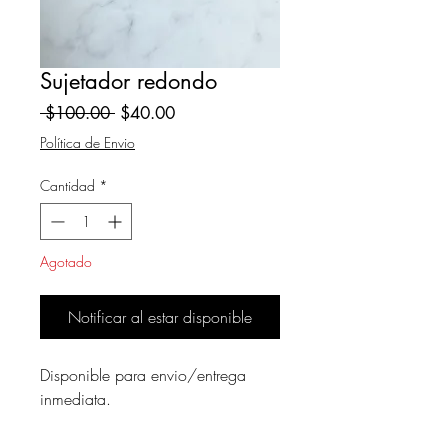
Sujetador redondo
Precio
Precio
 $100.00 
$40.00
de
Política de Envio
oferta
Cantidad
*
Agotado
Notificar al estar disponible
Disponible para envio/entrega
inmediata.