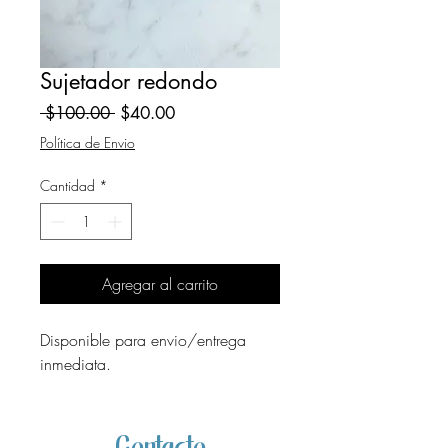
Sujetador redondo
Precio
Precio
 $100.00 
$40.00
de
Política de Envio
oferta
Cantidad
*
Agregar al carrito
Disponible para envio/entrega
inmediata.
Contacto