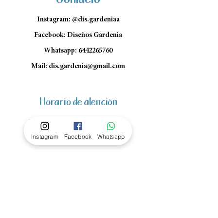
Instagram: @dis.gardeniaa
Facebook: Diseños Gardenia
Whatsapp:
6442265760
Mail:
dis.gardenia@gmail.com
Horario de atención
Lun- Vie: 10am - 1pm y 4pm a
Instagram
Facebook
Whatsapp
7pm
Sábado: 10am - 1pm